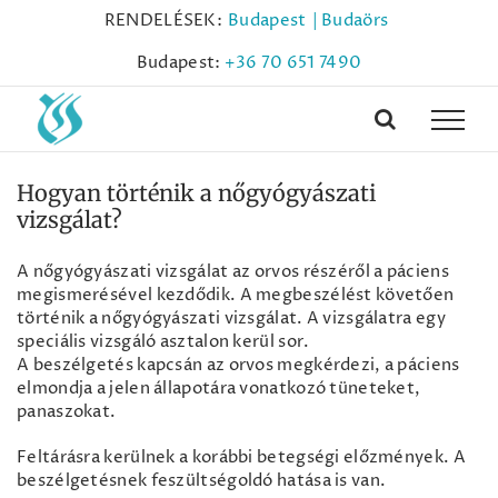
Kihagyás
RENDELÉSEK:
Budapest
| Budaörs
Budapest:
+36 70 651 7490
Hogyan történik a nőgyógyászati
vizsgálat?
A nőgyógyászati vizsgálat az orvos részéről a páciens
megismerésével kezdődik. A megbeszélést követően
történik a nőgyógyászati vizsgálat. A vizsgálatra egy
speciális vizsgáló asztalon kerül sor.
A beszélgetés kapcsán az orvos megkérdezi, a páciens
elmondja a jelen állapotára vonatkozó tüneteket,
panaszokat.
Feltárásra kerülnek a korábbi betegségi előzmények. A
beszélgetésnek feszültségoldó hatása is van.