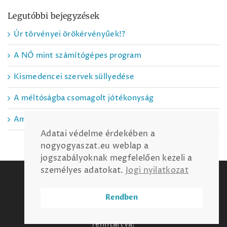
Legutóbbi bejegyzések
Úr törvényei örökérvényűek!?
A NŐ mint számítógépes program
Kismedencei szervek süllyedése
A méltóságba csomagolt jótékonyság
Amit nem tanítanak meg az iskolában
Adatai védelme érdekében a
nogyogyaszat.eu weblap a
jogszabályoknak megfelelően kezeli a
személyes adatokat.
Jogi nyilatkozat
Jogi nyilatkozat
Oldaltérkép
Linktár
Rendelések
Budapest
Budaörs
Rendben
©2007-2026
nogyogyaszat.eu
Minden jog
fenntartva!