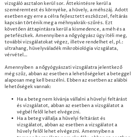
vizsgáló asztalon kerül sor. Áttekintésre kerül a
szeméremtest és környéke, a hüvely, a méhszáj. Adott
esetben egy erre a célra fejlesztett eszközzel, feltárás
kapcsán történik meg a méhnyakrák-szűrés. Ezt
követően áttapintásra kerül a kismedence, a méh és a
petefészkek. Amennyiben a nőgyógyász úgy ítéli meg,
további vizsgálatokat végez, illetve rendelhet el, pl.:
ultrahang, hüvelyváladék mikrobiológia vizsgálata,
vérvétel…
Amennyiben a nőgyógyászati vizsgálatra jelentkező
még szűz, abban az esetben a lehetőségeket a beteggel
alaposan meg kell beszélni. Ebben az esetben az alábbi
lehetőségek vannak:
Ha a beteg nem kívánja vállalni a hüvelyi feltárást
és vizsgálatot, abban az esetben a vizsgálatot a
végbél felől lehet elvégezni.
Ha a beteg vállalja a hüvelyi feltárást és
vizsgálatot, abban az esetben a vizsgálatot a
hüvely felől lehet elvégezni. Amennyiben a