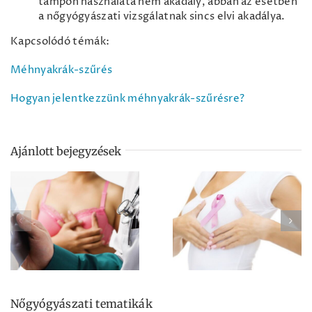
tampon használata nem akadály, abban az esetben
a nőgyógyászati vizsgálatnak sincs elvi akadálya.
Kapcsolódó témák:
Méhnyakrák-szűrés
Hogyan jelentkezzünk méhnyakrák-szűrésre?
Ajánlott bejegyzések
Mit tegyek, ha
Veszélyes a
csomót tapintok a
mammográfia?
mellemben?
Nőgyógyászati tematikák