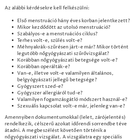
Az alábbi kérdésekre kell felkészülni:
Első menstruáció hány éves korban jelentkezett?
Mikor kezdődött az utolsó menstruáció?
Szabályos-e a menstruációs ciklus?
Terhes volt-e, szülés volt-e?
Méhnyakrák-szűrésen járt-e már? Mikor történt
legutóbb nőgyógyászati szűrővizsgálat?
Korábban nőgyógyászati betegsége volt-e?
Korábban operálták-e?
Van-e, illetve volt-e valamilyen általános,
belgyógyászati jellegű betegsége?
Gyógyszert szed-e?
Gyógyszer allergiáról tud-e?
Valamilyen fogamzásgátló módszert használ-e?
Szexuális kapcsolat volt-e már, jelenleg van-e?
Amennyiben dokumentumokkal (lelet, zárójelentés)
rendelkezik, célszerű azokat időrendi sorrendbe téve
átadni. A megbeszélést követően történik a
nőgyógyászati vizsgálat. A vizsgálatra egy speciális