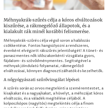
Méhnyakrák-szűrés célja a kóros elváltozások
kiszűrése, a rákmegelőző állapotok, és a
kialakult rák minél korábbi felismerése.
Méhnyakrák-szűrés célja végső soron a halálozás
csökkentése. Fontos hangsúlyozni a rendszeres,
évenként elvégzett rákszűrés jelentőségét! A tünet- és
panaszmentes nők időszakonkénti vizsgálata gyors,
fájdalom- és szövődménymentes. Segítségével a
méhnyak jóindulatú folyamatai, rákmegelőző
elváltozásai, könnyen diagnosztizálhatók és kezelhetők.
A nőgyógyászati szűrővizsgálat lépései:
A szűrés során az orvos megtekinti a szeméremtestet, a
kisajkakat és a nagyajkakat, a hüvelyt, a méhszájat kóros
elváltozás, és a váladék megítélése céljából. A
kolposzkópos (nagyítós) megtekintés célja a finom