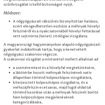
szűrővizsgálat is kellő biztonságot nyújt.
Módszer:
A nőgyógyászati rákszűrés bizonyítottan hatásos,
ezért elengedhetetlen eszköze a méhnyak hüvelyi
felszínéről és a nyakcsatornából hüvelyi feltárással
vett sejtminta (kenet) citológiai vizsgálata.
A magyarországi hagyományokon alapuló nőgyógyászati
gyakorlat indokoltnak tartja, hogy a kenetvételt
nőgyógyász szakorvos végezze.
A szakorvosi vizsgálat a mintavétel mellett alkalmat ad
a szeméremtest és a hüvelyfal megtekintésére,
a látótérbe hozott méhnyak felszínének natív
állapotban történő kolposzkópos vizsgálatára,
kiterjesztett kolposzkópos vizsgálatra, és a
méhszájfelszín ecetsavas, majd lugol oldattal
történő kezelése után a méhnyak felszínét borító
hám kolposzkópos megjelenésének
kategorizálására,