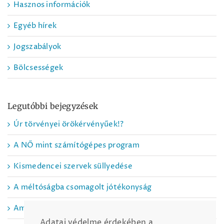
Hasznos információk
Egyéb hírek
Jogszabályok
Bölcsességek
Legutóbbi bejegyzések
Úr törvényei örökérvényűek!?
A NŐ mint számítógépes program
Kismedencei szervek süllyedése
A méltóságba csomagolt jótékonyság
Amit nem tanítanak meg az iskolában
Adatai védelme érdekében a