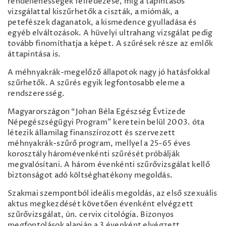
rendellenességek felfedezése, míg a tapintásos
vizsgálattal kiszűrhetők a ciszták, a miómák, a
petefészek daganatok, a kismedence gyulladása és
egyéb elváltozások. A hüvelyi ultrahang vizsgálat pedig
tovább finomíthatja a képet. A szűrések része az emlők
áttapintása is.
A méhnyakrák-megelőző állapotok nagy jó hatásfokkal
szűrhetők. A szűrés egyik legfontosabb eleme a
rendszeresség.
Magyarországon “Johan Béla Egészség Évtizede
Népegészségügyi Program” keretein belül 2003. óta
létezik államilag finanszírozott és szervezett
méhnyakrák-szűrő program, mellyel a 25-65 éves
korosztály háromévenkénti szűrését próbálják
megvalósítani. A három évenkénti szűrővizsgálat kellő
biztonságot adó költséghatékony megoldás.
Szakmai szempontból ideális megoldás, az első szexuális
aktus megkezdését követően évenként elvégzett
szűrővizsgálat, ún. cervix citológia. Bizonyos
megfontolások alapján a 3 évenként elvégzett