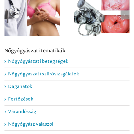
Emlőszűrés |
Kolposzkópos
Mammográfia
lelet értékelése
Nőgyógyászati tematikák
Nőgyógyászati betegségek
Nőgyógyászati szűrővizsgálatok
Daganatok
Fertőzések
Várandósság
Nőgyógyász válaszol