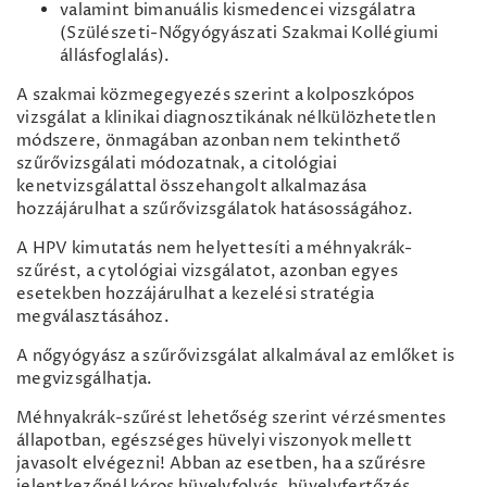
valamint bimanuális kismedencei vizsgálatra
(Szülészeti-Nőgyógyászati Szakmai Kollégiumi
állásfoglalás).
A szakmai közmegegyezés szerint a kolposzkópos
vizsgálat a klinikai diagnosztikának nélkülözhetetlen
módszere, önmagában azonban nem tekinthető
szűrővizsgálati módozatnak, a citológiai
kenetvizsgálattal összehangolt alkalmazása
hozzájárulhat a szűrővizsgálatok hatásosságához.
A HPV kimutatás nem helyettesíti a méhnyakrák-
szűrést, a cytológiai vizsgálatot, azonban egyes
esetekben hozzájárulhat a kezelési stratégia
megválasztásához.
A nőgyógyász a szűrővizsgálat alkalmával az emlőket is
megvizsgálhatja.
Méhnyakrák-szűrést lehetőség szerint vérzésmentes
állapotban, egészséges hüvelyi viszonyok mellett
javasolt elvégezni! Abban az esetben, ha a szűrésre
jelentkezőnél kóros hüvelyfolyás, hüvelyfertőzés,