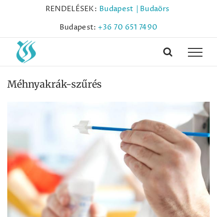
Kihagyás
RENDELÉSEK:
Budapest
| Budaörs
Budapest:
+36 70 651 7490
Méhnyakrák-szűrés