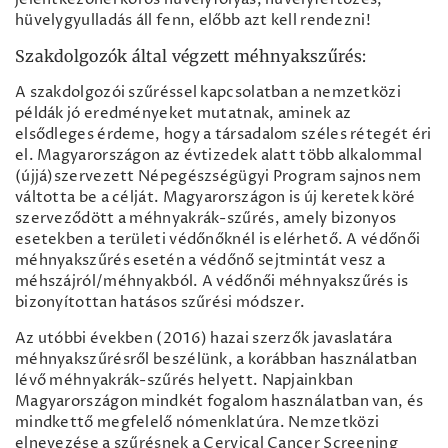
hüvelygyulladás áll fenn, előbb azt kell rendezni!
Szakdolgozók által végzett méhnyakszűrés:
A szakdolgozói szűréssel kapcsolatban a nemzetközi
példák jó eredményeket mutatnak, aminek az
elsődleges érdeme, hogy a társadalom széles rétegét éri
el. Magyarországon az évtizedek alatt több alkalommal
(újjá)szervezett Népegészségügyi Program sajnos nem
váltotta be a célját. Magyarországon is új keretek köré
szerveződött a méhnyakrák-szűrés, amely bizonyos
esetekben a területi védőnőknél is elérhető. A védőnői
méhnyakszűrés esetén a védőnő sejtmintát vesz a
méhszájról/méhnyakból. A védőnői méhnyakszűrés is
bizonyítottan hatásos szűrési módszer.
Az utóbbi években (2016) hazai szerzők javaslatára
méhnyakszűrésről beszélünk, a korábban használatban
lévő méhnyakrák-szűrés helyett. Napjainkban
Magyarországon mindkét fogalom használatban van, és
mindkettő megfelelő nómenklatúra. Nemzetközi
elnevezése a szűrésnek a Cervical Cancer Screening