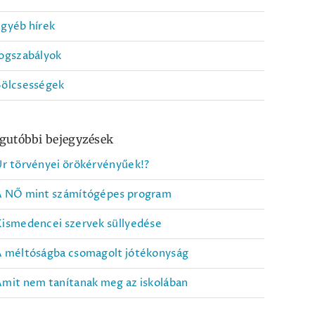
gyéb hírek
ogszabályok
Bölcsességek
gutóbbi bejegyzések
r törvényei örökérvényűek!?
A NŐ mint számítógépes program
ismedencei szervek süllyedése
A méltóságba csomagolt jótékonyság
mit nem tanítanak meg az iskolában