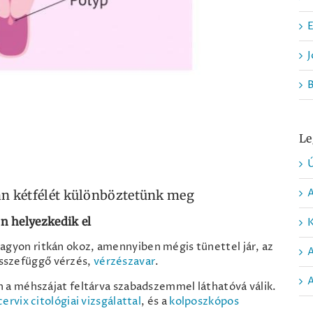
E
J
Le
Ú
án kétfélét különböztetünk meg
 helyezkedik el
K
agyon ritkán okoz, amennyiben mégis tünettel jár, az
 összefüggő vérzés,
vérzészavar
.
A
 a méhszájat feltárva szabadszemmel láthatóvá válik.
cervix citológiai vizsgálattal
, és a
kolposzkópos