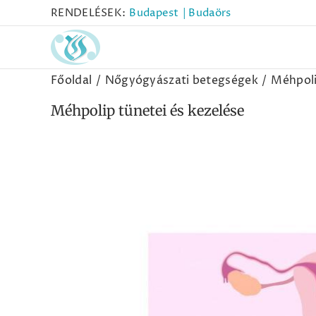
Kihagyás
RENDELÉSEK:
Budapest
| Budaörs
Főoldal
Nőgyógyászati betegségek
Méhpoli
Méhpolip tünetei és kezelése