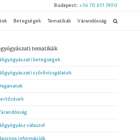
Budapest:
+36 70 651 7490
tok
Betegségek
Tematikák
Várandósság
gyógyászati tematikák
Nőgyógyászati betegségek
őgyógyászati szűrővizsgálatok
Daganatok
Fertőzések
Várandósság
őgyógyász válaszol
Hasznos információk