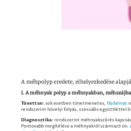
A méhpolyp eredete, elhelyezkedése alapj
I. A méhnyak polyp a méhnyakban, méhszájban
Tünettan
: sok esetben tünetmenetes,
fájdalmat
n
rendszerint hüvelyi folyás, szexuális együttléttel
Diagnosztika
: rendszerint méhnyakszűrés kapcsán
Pontosabb megítélése a méhnyakról származó ún.