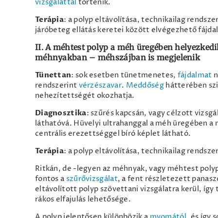
vizsgálattal
történik.
Terápia
: a polyp eltávolítása, technikailag rendsze
járóbeteg ellátás keretei között elvégezhető fájd
II. A méhtest polyp a méh üregében helyezkedi
méhnyakban – méhszájban is megjelenik
Tünettan
: sok esetben tünetmenetes,
fájdalmat
n
rendszerint
vérzészavar
.
Meddőség
hátterében szi
nehezítettségét okozhatja.
Diagnosztika
: szűrés kapcsán, vagy célzott vizsg
láthatóvá. Hüvelyi ultrahanggal a méh üregében a m
centrális erezettséggel bíró képlet látható.
Terápia
: a polyp eltávolítása, technikailag rends
Ritkán, de -legyen az méhnyak, vagy méhtest polyp-
fontos a
szűrővizsgálat
, a fent részletezett panasz
eltávolított polyp szövettani vizsgálatra kerül, így
rákos elfajulás lehetősége.
A polyp jelentősen különbözik a
myomától
, és így 