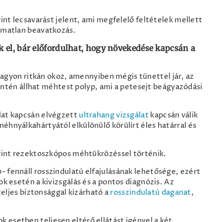
rint lecsavarást jelent, ami megfelelő feltételek mellett
almatlan beavatkozás.
k el, bár előfordulhat, hogy növekedése kapcsán a
agyon ritkán okoz, amennyiben mégis tünettel jár, az
ntén állhat méhtest polyp, ami a petesejt beágyazódási
álat kapcsán elvégzett
ultrahang vizsgálat
kapcsán válik
éhnyálkahártyától elkülönülő körülírt éles határral és
zerint rezektoszkópos méhtükrözéssel történik.
 fennáll rosszindulatú elfajulásának lehetősége, ezért
ok esetén a kivizsgálás és a pontos diagnózis. Az
 teljes biztonsággal kizárható a
rosszindulatú daganat
,
sok esetben teljesen eltérő ellátást igényel a két