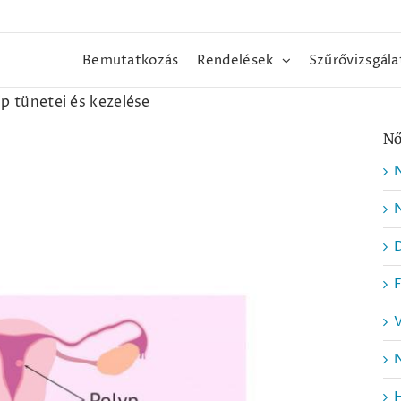
Bemutatkozás
Rendelések
Szűrővizsgála
p tünetei és kezelése
Nő
N
N