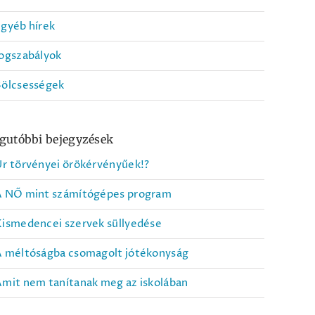
gyéb hírek
ogszabályok
Bölcsességek
gutóbbi bejegyzések
r törvényei örökérvényűek!?
A NŐ mint számítógépes program
ismedencei szervek süllyedése
A méltóságba csomagolt jótékonyság
mit nem tanítanak meg az iskolában