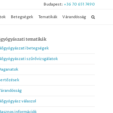
Budapest:
+36 70 651 7490
tok
Betegségek
Tematikák
Várandósság
gyógyászati tematikák
Nőgyógyászati betegségek
őgyógyászati szűrővizsgálatok
Daganatok
Fertőzések
Várandósság
őgyógyász válaszol
Hasznos információk