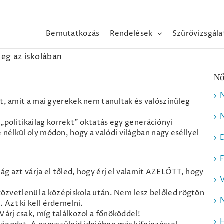
Bemutatkozás
Rendelések
Szűrővizsgála
eg az iskolában
Nő
lt, amit a mai gyerekek nem tanultak és valószínűleg
N
 „politikailag korrekt” oktatás egy generációnyi
nélkül oly módon, hogy a valódi világban nagy eséllyel
lág azt várja el tőled, hogy érj el valamit AZELŐTT, hogy
 közvetlenül a középiskola után. Nem lesz belőled rögtön
N
 Azt ki kell érdemelni.
Várj csak, míg találkozol a főnököddel!