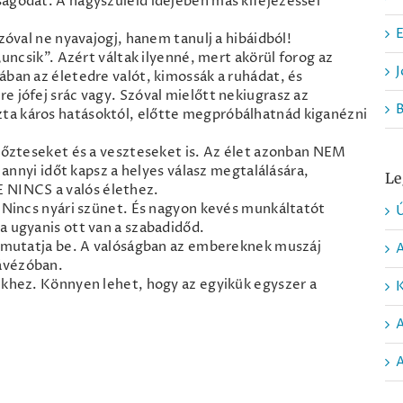
ságodat. A nagyszüleid idejében más kifejezéssel
E
zóval ne nyavajogj, hanem tanulj a hibáidból!
„uncsik”. Azért váltak ilyenné, mert akörül forog az
J
ában az életedre valót, kimossák a ruhádat, és
e jófej srác vagy. Szóval mielőtt nekiugrasz az
ta káros hatásoktól, előtte megpróbálhatnád kiganézni
győzteseket és a veszteseket is. Az élet azonban NEM
s annyi időt kapsz a helyes válasz megtalálására,
Le
 NINCS a valós élethez.
. Nincs nyári szünet. És nagyon kevés munkáltatót
Ú
a ugyanis ott van a szabadidőd.
et mutatja be. A valóságban az embereknek muszáj
ávézóban.
ekhez. Könnyen lehet, hogy az egyikük egyszer a
K
A