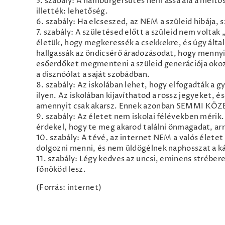
5. szabály: A hamburgersütés nem ássa alá a méltó
illették: lehetőség.
6. szabály: Ha elcseszed, az NEM a szüleid hibája, s
7. szabály: A születésed előtt a szüleid nem voltak 
életük, hogy megkeressék a csekkekre, és úgy által
hallgassák az öndicsérő áradozásodat, hogy mennyir
esőerdőket megmenteni a szüleid generációja okoz
a disznóólat a saját szobádban.
8. szabály: Az iskolában lehet, hogy elfogadták a 
ilyen. Az iskolában kijavíthatod a rossz jegyeket, é
amennyit csak akarsz. Ennek azonban SEMMI KÖZE
9. szabály: Az életet nem iskolai félévekben mérik
érdekel, hogy te meg akarod találni önmagadat, arr
10. szabály: A tévé, az internet NEM a valós élet
dolgozni menni, és nem üldögélnek naphosszat a k
11. szabály: Légy kedves az uncsi, eminens stréber
főnököd lesz.
(Forrás: internet)