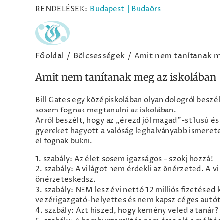
Kihagyás
RENDELÉSEK:
Budapest
| Budaörs
Főoldal
Bölcsességek
Amit nem tanítanak m
Amit nem tanítanak meg az iskolában
Bill Gates egy középiskolában olyan dologról beszé
sosem fognak megtanulni az iskolában.
Arról beszélt, hogy az „érezd jól magad”-stílusú és
gyereket hagyott a valóság leghalványabb ismerete 
el fognak bukni.
1. szabály: Az élet sosem igazságos – szokj hozzá!
2. szabály: A világot nem érdekli az önérzeted. A vi
önérzeteskedsz.
3. szabály: NEM lesz évi nettó 12 milliós fizetésed
vezérigazgató-helyettes és nem kapsz céges autót.
4. szabály: Azt hiszed, hogy kemény veled a tanár? 