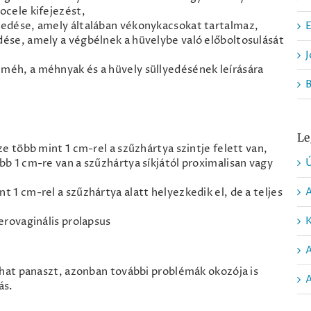
ocele kifejezést,
llyedése, amely általában vékonykacsokat tartalmaz,
E
edése, amely a végbélnek a hüvelybe való előboltosulását
J
 a méh, a méhnyak és a hüvely süllyedésének leírására
Le
sze több mint 1 cm-rel a szűzhártya szintje felett van,
Ú
ebb 1 cm-re van a szűzhártya síkjától proximalisan vagy
nt 1 cm-rel a szűzhártya alatt helyezkedik el, de a teljes
K
terovaginális prolapsus
hat panaszt, azonban további problémák okozója is
A
ás.