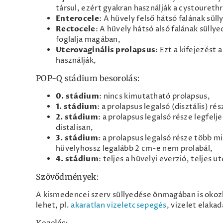
társul, ezért gyakran használják a cystourethr
Enterocele
: A hüvely felső hátsó falának sü
Rectocele
: A hüvely hátsó alsó falának sülly
foglalja magában,
Uterovaginális prolapsus
: Ezt a kifejezést
használják,
POP-Q stádium besorolás:
0. stádium
: nincs kimutatható prolapsus,
1. stádium
: a prolapsus legalsó (disztális) ré
2. stádium
: a prolapsus legalsó része legfelj
distalisan,
3. stádium
: a prolapsus legalsó része több mi
hüvelyhossz legalább 2 cm-e nem prolabál,
4. stádium
: teljes a hüvelyi everzió, teljes u
Szövődmények:
A kismedencei szerv süllyedése önmagában is okoz
lehet, pl.
akaratlan vizeletcsepegés
, vizelet elakad