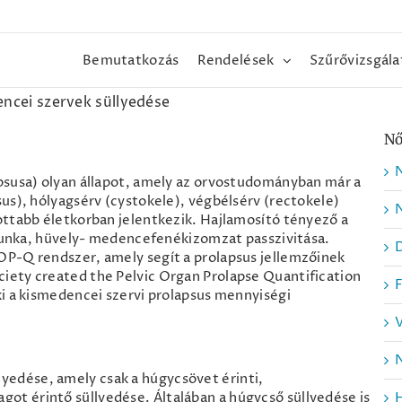
Bemutatkozás
Rendelések
Szűrővizsgála
ncei szervek süllyedése
Nő
psusa) olyan állapot, amely az orvostudományban már a
us), hólyagsérv (cystokele), végbélsérv (rectokele)
N
ottabb életkorban jelentkezik. Hajlamosító tényező a
 munka, hüvely- medencefenékizomzat passzivitása.
OP-Q rendszer, amely segít a prolapsus jellemzőinek
iety created the Pelvic Organ Prolapse Quantification
ki a kismedencei szervi prolapsus mennyiségi
N
llyedése, amely csak a húgycsövet érinti,
yagot érintő süllyedése. Általában a húgycső süllyedése is