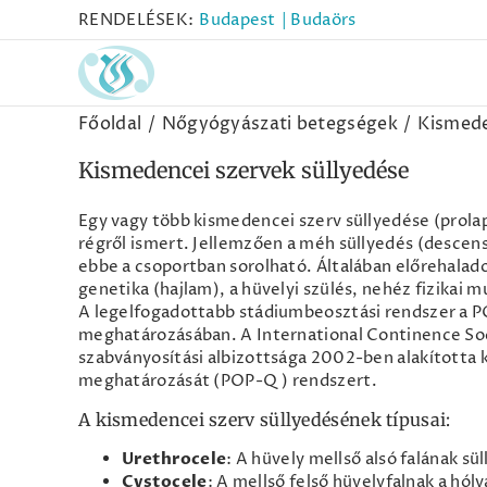
Kihagyás
RENDELÉSEK:
Budapest
| Budaörs
Főoldal
Nőgyógyászati betegségek
Kismede
Kismedencei szervek süllyedése
Egy vagy több kismedencei szerv süllyedése (prola
régről ismert. Jellemzően a méh süllyedés (descens
ebbe a csoportban sorolható. Általában előrehalad
genetika (hajlam), a hüvelyi szülés, nehéz fizikai
A legelfogadottabb stádiumbeosztási rendszer a P
meghatározásában. A International Continence Soc
szabványosítási albizottsága 2002-ben alakította 
meghatározását (POP-Q) rendszert.
A kismedencei szerv süllyedésének típusai:
Urethrocele
: A hüvely mellső alsó falának sü
Cystocele
: A mellső felső hüvelyfalnak a hól