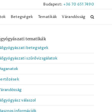
Budapest:
+36 70 651 7490
tok
Betegségek
Tematikák
Várandósság
gyógyászati tematikák
Nőgyógyászati betegségek
őgyógyászati szűrővizsgálatok
Daganatok
Fertőzések
Várandósság
őgyógyász válaszol
Hasznos információk