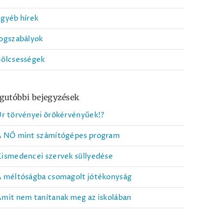
gyéb hírek
ogszabályok
Bölcsességek
gutóbbi bejegyzések
r törvényei örökérvényűek!?
A NŐ mint számítógépes program
ismedencei szervek süllyedése
A méltóságba csomagolt jótékonyság
mit nem tanítanak meg az iskolában