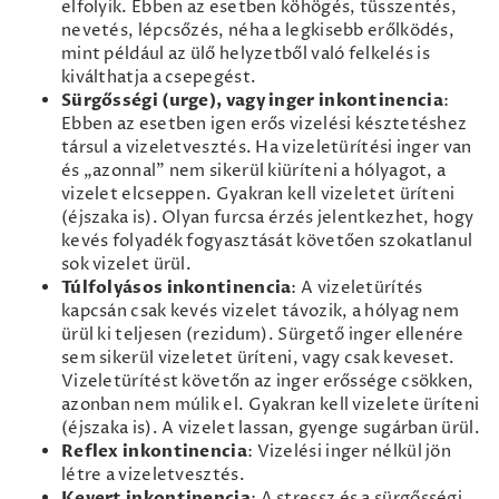
elfolyik. Ebben az esetben köhögés, tüsszentés,
nevetés, lépcsőzés, néha a legkisebb erőlködés,
mint például az ülő helyzetből való felkelés is
kiválthatja a csepegést.
Sürgősségi (urge), vagy inger inkontinencia
:
Ebben az esetben igen erős vizelési késztetéshez
társul a vizeletvesztés. Ha vizeletürítési inger van
és „azonnal” nem sikerül kiüríteni a hólyagot, a
vizelet elcseppen. Gyakran kell vizeletet üríteni
(éjszaka is). Olyan furcsa érzés jelentkezhet, hogy
kevés folyadék fogyasztását követően szokatlanul
sok vizelet ürül.
Túlfolyásos inkontinencia
: A vizeletürítés
kapcsán csak kevés vizelet távozik, a hólyag nem
ürül ki teljesen (rezidum). Sürgető inger ellenére
sem sikerül vizeletet üríteni, vagy csak keveset.
Vizeletürítést követőn az inger erőssége csökken,
azonban nem múlik el. Gyakran kell vizelete üríteni
(éjszaka is). A vizelet lassan, gyenge sugárban ürül.
Reflex inkontinencia
: Vizelési inger nélkül jön
létre a vizeletvesztés.
Kevert inkontinencia
: A stressz és a sürgősségi