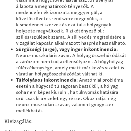
valamint a húgycsövet alátámasztó hüvelyfal
állapota a meghatározó tényezők. A
medencefenék izomzata meggyengül, a
követőszövetes rendszere megnyúlik, a
kismedencei szervek és ezáltal a hólyagnyak
helyzete megváltozik. Rizikótényező pl.:
szülés/szülések száma. A süllyedés megítélésére a
vizsgálat kapcsán alkalmazott hasprés használható.
Sürgősségi (urge), vagy inger inkontinencia
:
Neuro-muszkuláris zavar. A hólyag összehúzódását
a záróizom nem tudja ellensúlyozni. A húgyhólyag
túlérzékenysége, amely miatt már kevés vizelet is
váratlan hólyagösszehúzódást válthat ki.
Túlfolyásos inkontinencia
: Anatómiai probléma
esetén a húgycső túlságosan beszűkül, a hólyag
soha nem képes kiürülni, ha túlnyomás hatására
ürül csak ki a vizelet egy része. Okozhatja még
neuro-muszkuláris zavar, valamint gyógyszer
mellékhatás.
Kivizsgálás: