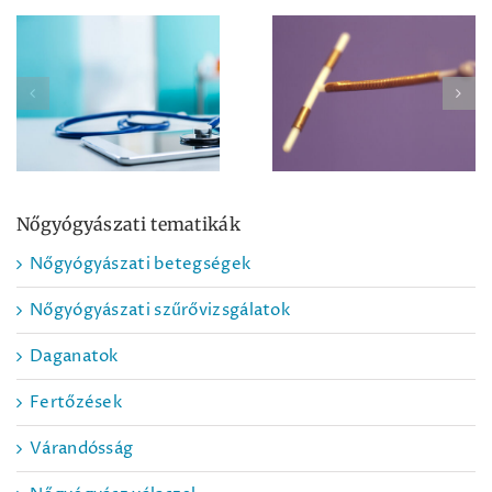
Méhen belüli
Távkonzultáció,
fogamzásgátló
telemedicina
eszközök
Nőgyógyászati tematikák
Nőgyógyászati betegségek
Nőgyógyászati szűrővizsgálatok
Daganatok
Fertőzések
Várandósság