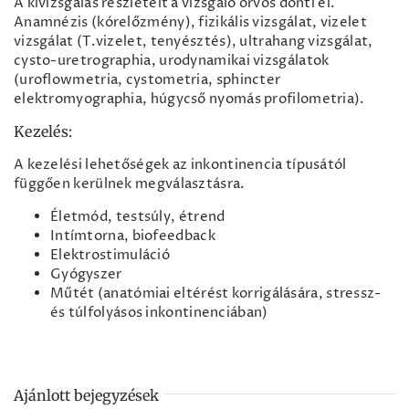
A kivizsgálás részleteit a vizsgáló orvos dönti el.
Anamnézis (kórelőzmény), fizikális vizsgálat, vizelet
vizsgálat (T.vizelet, tenyésztés), ultrahang vizsgálat,
cysto-uretrographia, urodynamikai vizsgálatok
(uroflowmetria, cystometria, sphincter
elektromyographia, húgycső nyomás profilometria).
Kezelés:
A kezelési lehetőségek az inkontinencia típusától
függően kerülnek megválasztásra.
Életmód, testsúly, étrend
Intímtorna, biofeedback
Elektrostimuláció
Gyógyszer
Műtét (anatómiai eltérést korrigálására, stressz-
és túlfolyásos inkontinenciában)
Ajánlott bejegyzések