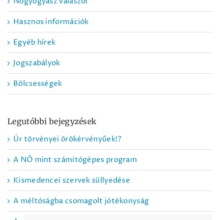
Nőgyógyász válaszol
Hasznos információk
Egyéb hírek
Jogszabályok
Bölcsességek
Legutóbbi bejegyzések
Úr törvényei örökérvényűek!?
A NŐ mint számítógépes program
Kismedencei szervek süllyedése
A méltóságba csomagolt jótékonyság