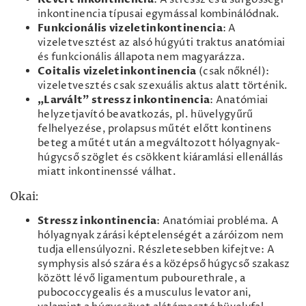
inkontinencia típusai egymással kombinálódnak.
Funkcionális vizeletinkontinencia
: A
vizeletvesztést az alsó húgyúti traktus anatómiai
és funkcionális állapota nem magyarázza.
Coitalis vizeletinkontinencia
(csak nőknél):
vizeletvesztés csak szexuális aktus alatt történik.
„Larvált” stressz inkontinencia
: Anatómiai
helyzetjavító beavatkozás, pl. hüvelygyűrű
felhelyezése, prolapsus műtét előtt kontinens
beteg a műtét után a megváltozott hólyagnyak-
húgycső szöglet és csökkent kiáramlási ellenállás
miatt inkontinenssé válhat.
Okai:
Stressz inkontinencia
: Anatómiai probléma. A
hólyagnyak zárási képtelenségét a záróizom nem
tudja ellensúlyozni. Részletesebben kifejtve: A
symphysis alsó szára és a középső húgycső szakasz
között lévő ligamentum pubourethrale, a
pubococcygealis és a musculus levator ani,