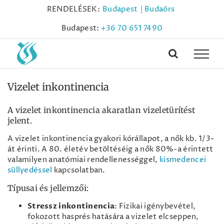
Kihagyás
RENDELÉSEK:
Budapest
| Budaörs
Budapest:
+36 70 651 7490
Vizelet inkontinencia
A vizelet inkontinencia akaratlan vizeletürítést
jelent.
A vizelet inkontinencia gyakori kórállapot, a nők kb. 1/3-
át érinti. A 80. életév betöltéséig a nők 80%-a érintett
valamilyen anatómiai rendellenességgel,
kismedencei
süllyedéssel
kapcsolatban.
Típusai és jellemzői:
Stressz inkontinencia
: Fizikai igénybevétel,
fokozott hasprés hatására a vizelet elcseppen,