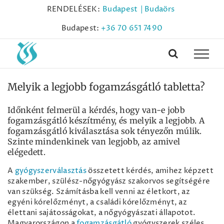
Kihagyás
RENDELÉSEK:
Budapest
| Budaörs
Budapest:
+36 70 651 7490
Melyik a legjobb fogamzásgátló tabletta?
Időnként felmerül a kérdés, hogy van-e jobb
fogamzásgátló készítmény, és melyik a legjobb. A
fogamzásgátló kiválasztása sok tényezőn múlik.
Szinte mindenkinek van legjobb, az amivel
elégedett.
A
gyógyszerválasztás
összetett kérdés, amihez képzett
szakember, szülész-nőgyógyász szakorvos segítségére
van szükség. Számításba kell venni az életkort, az
egyéni kórelőzményt, a családi kórelőzményt, az
élettani sajátosságokat, a nőgyógyászati állapotot.
Magyarországon a
fogamzásgátló
gyógyszerek széles