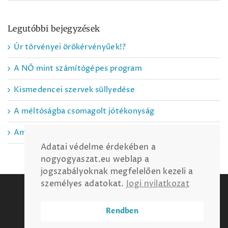
Legutóbbi bejegyzések
Úr törvényei örökérvényűek!?
A NŐ mint számítógépes program
Kismedencei szervek süllyedése
A méltóságba csomagolt jótékonyság
Amit nem tanítanak meg az iskolában
Adatai védelme érdekében a
nogyogyaszat.eu weblap a
jogszabályoknak megfelelően kezeli a
személyes adatokat.
Jogi nyilatkozat
Jogi nyilatkozat
Oldaltérkép
Linktár
Rendelések
Budapest
Budaörs
Rendben
©2007-2026
nogyogyaszat.eu
Minden jog