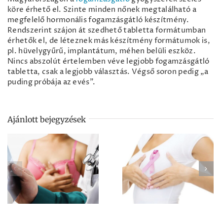
köre érhető el. Szinte minden nőnek megtalálható a
megfelelő hormonális fogamzásgátló készítmény.
Rendszerint szájon át szedhető tabletta formátumban
érhetők el, de léteznek más készítmény formátumok is,
pl. hüvelygyűrű, implantátum, méhen belüli eszköz.
Nincs abszolút értelemben véve legjobb fogamzásgátló
tabletta, csak a legjobb választás. Végső soron pedig „a
puding próbája az evés”.
Ajánlott bejegyzések
Mit tegyek, ha
Veszélyes a
csomót tapintok a
mammográfia?
mellemben?