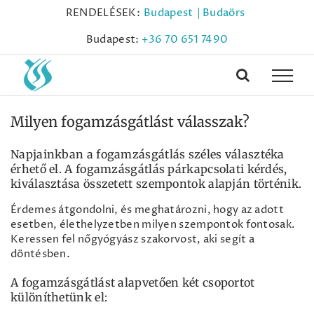
Kihagyás
RENDELÉSEK:
Budapest
| Budaörs
Budapest:
+36 70 651 7490
Milyen fogamzásgátlást válasszak?
Napjainkban a fogamzásgátlás széles választéka
érhető el. A fogamzásgátlás párkapcsolati kérdés,
kiválasztása összetett szempontok alapján történik.
Érdemes átgondolni, és meghatározni, hogy az adott
esetben, élethelyzetben milyen szempontok fontosak.
Keressen fel nőgyógyász szakorvost, aki segít a
döntésben.
A fogamzásgátlást alapvetően két csoportot
különíthetünk el: