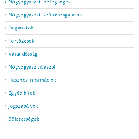
Nőgyógyászati betegségek
Nőgyógyászati szűrővizsgálatok
Daganatok
Fertőzések
Várandósság
Nőgyógyász válaszol
Hasznos információk
Egyéb hírek
Jogszabályok
Bölcsességek