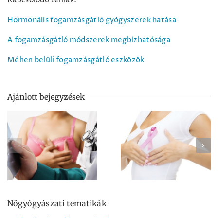
Kapcsolódó témák:
Hormonális fogamzásgátló gyógyszerek hatása
A fogamzásgátló módszerek megbízhatósága
Méhen belüli fogamzásgátló eszközök
Ajánlott bejegyzések
Mit tegyek, ha
Veszélyes a
csomót tapintok a
mammográfia?
mellemben?
Nőgyógyászati tematikák