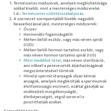
Természetes módszerek, amelyek megbízhatósága
sokkal kisebb, mint a mesterséges módszereké.
l.d.:
Természetes születésszabályozás
.
A szervezet szempontjából kisebb-nagyobb
beavatkozással járó, mesterséges módszerek:
Óvszer
Hormonális fogamzásgátló
Méhen belüli eszköz, vagy más néven spirál
(IUD)
Méhen belüli hormon tartalmú eszköz, vagy
más néven hormon tartalmú spirál (IUS)
Művi meddővé tétel
, más néven sterilizáció,
ami nőknél a petevezeték átjárhatóságának
megszüntetésével történik
Hüvelyi spermicid anyagok olyan kémiai
anyagok, amelyek megbénítják a spermiumok
életfontosságú enzimeit, ezáltal gátolják az
ondósejtek mozgékonyságát,
életképességét, végső soron el is
pusztíthatják azokat.