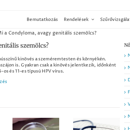
Bemutatkozás
Rendelések
Szűrővizsgála
i a Condyloma, avagy genitális szemölcs?
nitális szemölcs?
Nő
 hússzínű kinövés a szeméremtesten és környékén.
szájon is. Gyakran csak a kinövés jelentkezik, időnként
N
6-os és 11-es típusú HPV vírus.
zés
N
Strandolni