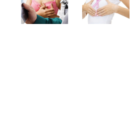
Mit tegyek, ha
Veszélyes a
csomót
mammográfia?
tapintok a
mellemben?