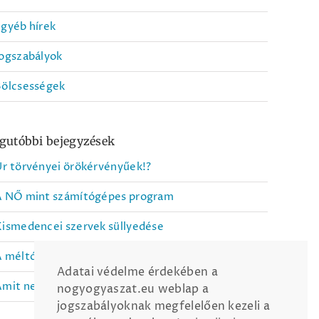
Mit tegyek, ha
Veszélyes a
csomót
gyéb hírek
mammográfia?
tapintok a
mellemben?
ogszabályok
Bölcsességek
gutóbbi bejegyzések
r törvényei örökérvényűek!?
A NŐ mint számítógépes program
ismedencei szervek süllyedése
A méltóságba csomagolt jótékonyság
Adatai védelme érdekében a
mit nem tanítanak meg az iskolában
nogyogyaszat.eu weblap a
jogszabályoknak megfelelően kezeli a