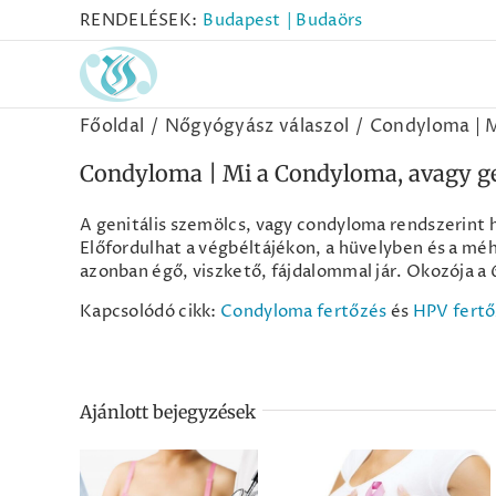
Kihagyás
RENDELÉSEK:
Budapest
| Budaörs
Főoldal
Nőgyógyász válaszol
Condyloma | M
Condyloma | Mi a Condyloma, avagy ge
A genitális szemölcs, vagy condyloma rendszerint
Előfordulhat a végbéltájékon, a hüvelyben és a méh
azonban égő, viszkető, fájdalommal jár. Okozója a 
Kapcsolódó cikk:
Condyloma fertőzés
és
HPV fertő
Ajánlott bejegyzések