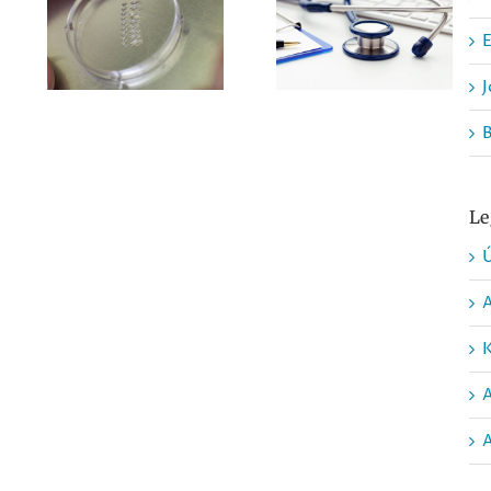
készülök,
Hogyan
hogyan
jelentkezzünk
E
védekezhetek a
nőgyógyászati
hüvelyfertőzés
vizsgálatra?
J
ellen?
Le
Ú
K
A