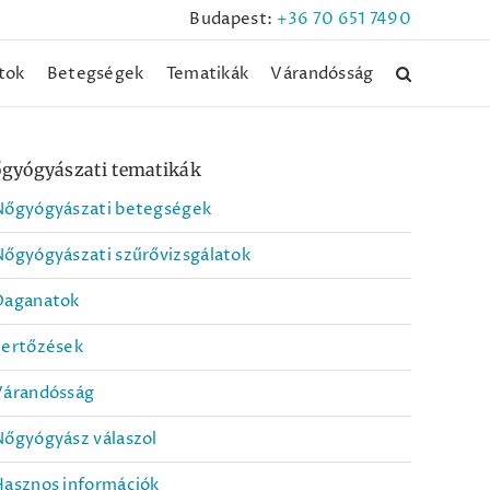
Budapest:
+36 70 651 7490
tok
Betegségek
Tematikák
Várandósság
gyógyászati tematikák
Nőgyógyászati betegségek
őgyógyászati szűrővizsgálatok
Daganatok
Fertőzések
Várandósság
őgyógyász válaszol
Hasznos információk